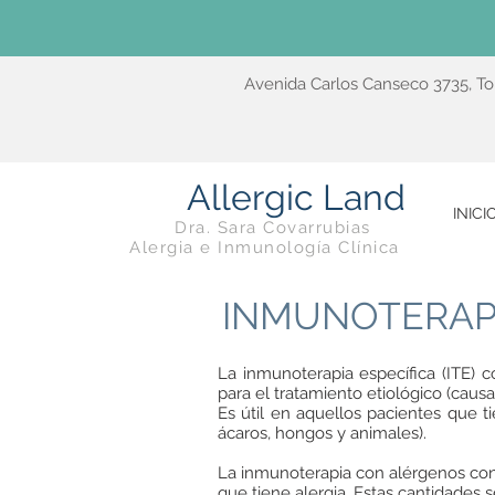
Avenida Carlos Canseco 3735, To
Allergic Land
INICI
Dra. Sara Covarrubias
Alergia e Inmunología Clínica
INMUNOTERAPIA
La inmunoterapia específica (ITE) 
para el tratamiento etiológico (caus
Es útil en aquellos pacientes que t
ácaros, hongos y animales).
La inmunoterapia con alérgenos cons
que tiene alergia. Estas cantidades