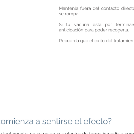
Mantenla fuera del contacto direct
se rompa.
Si tu vacuna está por termina
anticipación para poder recogerla.
Recuerda que el éxito del tratamien
mienza a sentirse el efecto?
to lentamente, no se notan sus efectos de forma inmediata c