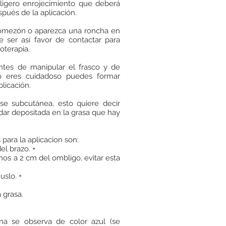
 ligero enrojecimiento que deberá
pués de la aplicación.
omezón o aparezca una roncha en
de ser así favor de contactar para
oterapia.
tes de manipular el frasco y de
no eres cuidadoso puedes formar
plicación.
se subcutánea, esto quiere decir
ar depositada en la grasa que hay
para la aplicacion son:
del brazo. +
os a 2 cm del ombligo, evitar esta
uslo. +
 grasa.
na se observa de color azul (se