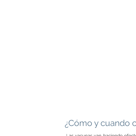
¿Cómo y cuando co
L
as vacunas van haciendo efec