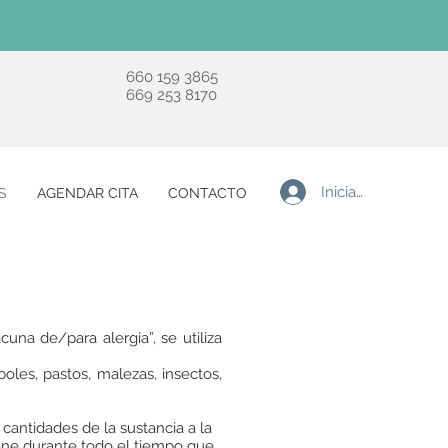
660 159 3865
669 253 8170
Iniciar sesión
S
AGENDAR CITA
CONTACTO
na de/para alergia”, se utiliza
oles, pastos, malezas, insectos,
cantidades de la sustancia a la
iene durante todo el tiempo que