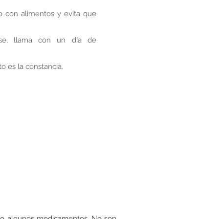
o con alimentos y evita que
rse, llama con un día de
to es la constancia.
omo algunos medicamentos. No son