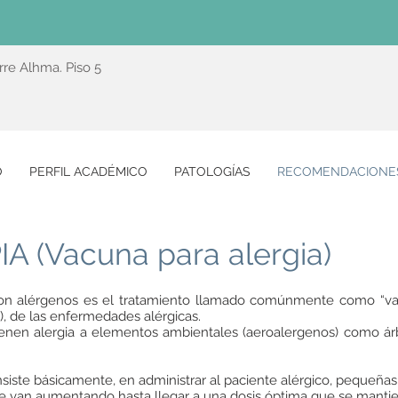
rre Alhma. Piso 5
O
PERFIL ACADÉMICO
PATOLOGÍAS
RECOMENDACIONE
 (Vacuna para alergia)
con alérgenos es el tratamiento llamado comúnmente como “vacu
a), de las enfermedades alérgicas.
ienen alergia a elementos ambientales (aeroalergenos) como árb
iste básicamente, en administrar al paciente alérgico, pequeñas 
 se van aumentando hasta llegar a una dosis óptima que se mant